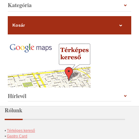
Kategória
Kosár
Hírlevél
Rólunk
•
Térképes kereső
•
Gastro Card