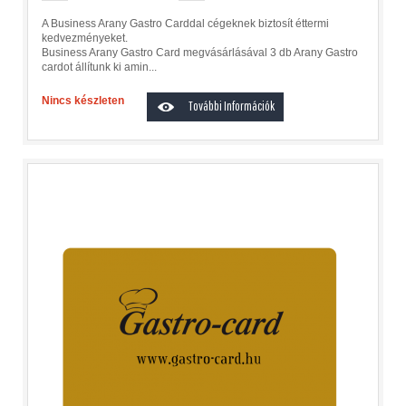
A Business Arany Gastro Carddal cégeknek biztosít éttermi
kedvezményeket.
Business Arany Gastro Card megvásárlásával 3 db Arany Gastro
cardot állítunk ki amin...
Nincs készleten
További Információk