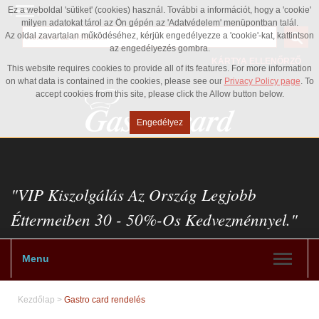
Ez a weboldal 'sütiket' (cookies) használ. További a információt, hogy a 'cookie'
milyen adatokat tárol az Ön gépén az 'Adatvédelem' menüpontban talál.
Az oldal zavartalan működéséhez, kérjük engedélyezze a 'cookie'-kat, kattintson
az engedélyezés gombra.
KÁRTYA ELLENŐRZŐ
This website requires cookies to provide all of its features. For more information
on what data is contained in the cookies, please see our
Privacy Policy page
. To
accept cookies from this site, please click the Allow button below.
Engedélyez
"VIP Kiszolgálás Az Ország Legjobb
Éttermeiben 30 - 50%-Os Kedvezménnyel."
Menu
Kezdőlap
>
Gastro card rendelés