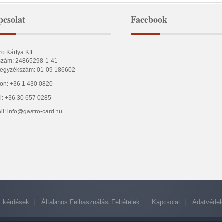
csolat
Facebook
ro Kártya Kft.
zám: 24865298-1-41
egyzékszám: 01-09-186602
fon: +36 1 430 0820
l: +36 30 657 0285
il: info@gastro-card.hu
i kérdések
Általános Felhasználási Feltételek
Kapcsolat
Adatvéde