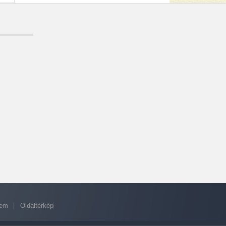
lem
Oldaltérkép