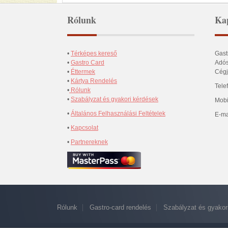
Rólunk
Kap
•
Térképes kereső
Gast
•
Gastro Card
Adós
•
Éttermek
Cégj
•
Kártya Rendelés
Tele
•
Rólunk
•
Szabályzat és gyakori kérdések
Mobi
•
Általános Felhasználási Feltételek
E-ma
•
Kapcsolat
•
Partnereknek
Rólunk
Gastro-card rendelés
Szabályzat és gyakor