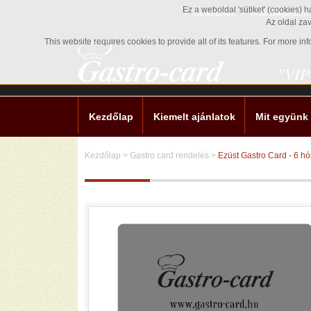
Ez a weboldal 'sütiket' (cookies) 
Beállítások
Kívánságlistám
Az oldal za
This website requires cookies to provide all of its features. For more i
"VIP
Kezdőlap
Kiemelt ajánlatok
Mit együnk
Kezdőlap
>
Gastro card rendelés
>
Ezüst Gastro Card - 6 h