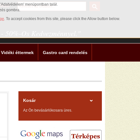
az 'Adatvédelem' menüpontban talál.
ŐRZŐ
ezés gombra.
age
. To accept cookies from this site, please click the Allow button below.
0 - 50%-Os Kedvezménnyel."
Vidéki éttermek
Gastro card rendelés
Kosár
Az Ön bevásárlókosara üres.