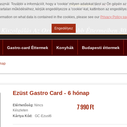
használ. További a információt, hogy a 'cookie' milyen adatokat tárol az Ön gépén 
Kosár
Pénztár
Térképes kereső
Bejelentkezés
KÁRTYA ELLEN
vartalan működéséhez, kérjük engedélyezze a 'cookie'-kat, kattintson az engedély
nformation on what data is contained in the cookies, please see our
Privacy Policy p
 Kiszolgálás Az Ország Legjobb Éttermeiben 3
Engedélyez
Gastro-card Éttermek
Konyhák
Budapesti éttermek
ónap
Ezüst Gastro Card - 6 hónap
7 990 Ft
Elérhetőség:
Nincs
Készleten
Kártya Kód:
GC-Ezust6