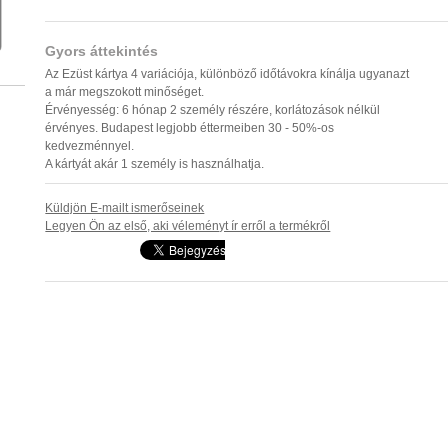
Gyors áttekintés
Az Ezüst kártya 4 variációja, különböző időtávokra kínálja ugyanazt
a már megszokott minőséget.
Érvényesség: 6 hónap 2 személy részére, korlátozások nélkül
érvényes. Budapest legjobb éttermeiben 30 - 50%-os
kedvezménnyel.
A kártyát akár 1 személy is használhatja.
Küldjön E-mailt ismerőseinek
Legyen Ön az első, aki véleményt ír erről a termékről