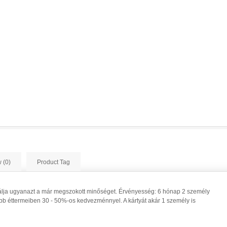
 (0)
Product Tag
ínálja ugyanazt a már megszokott minőséget. Érvényesség: 6 hónap 2 személy
obb éttermeiben 30 - 50%-os kedvezménnyel. A kártyát akár 1 személy is