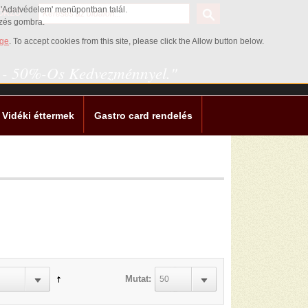
az 'Adatvédelem' menüpontban talál.
ŐRZŐ
ezés gombra.
age
. To accept cookies from this site, please click the Allow button below.
0 - 50%-Os Kedvezménnyel."
Vidéki éttermek
Gastro card rendelés
Mutat:
50