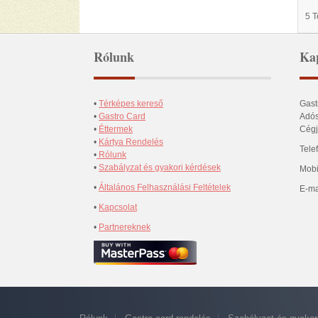
5 
Rólunk
Kap
•
Térképes kereső
Gast
•
Gastro Card
Adós
•
Éttermek
Cégj
•
Kártya Rendelés
Tele
•
Rólunk
•
Szabályzat és gyakori kérdések
Mobi
•
Általános Felhasználási Feltételek
E-ma
•
Kapcsolat
•
Partnereknek