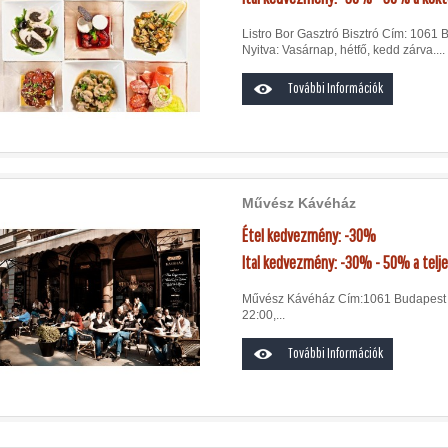
Listro Bor Gasztró Bisztró Cím: 1061 
Nyitva: Vasárnap, hétfő, kedd zárva....
További Információk
Művész Kávéház
Étel kedvezmény: -30%
Ital kedvezmény: -30% - 50% a telje
Művész Kávéház Cím:1061 Budapest An
22:00,...
További Információk