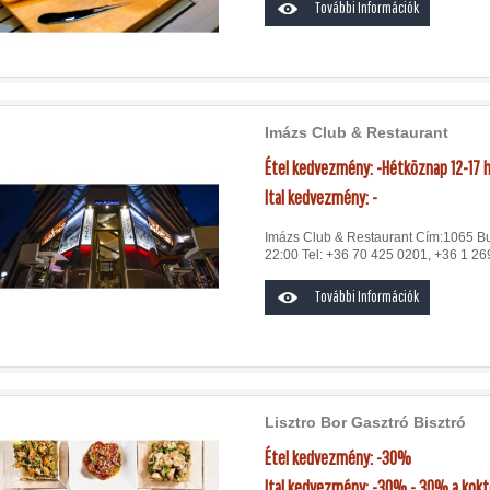
További Információk
Imázs Club & Restaurant
Étel kedvezmény: -Hétköznap 12-17
Ital kedvezmény: -
Imázs Club & Restaurant Cím:1065 Bud
22:00 Tel: +36 70 425 0201, +36 1 269
További Információk
Lisztro Bor Gasztró Bisztró
Étel kedvezmény: -30%
Ital kedvezmény: -30% - 30% a kokté