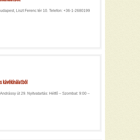
Budapest, Liszt Ferenc tér 10. Telefon: +36-1-2680199
s kávékínálatból
drássy út 29. Nyitvatartás: Hétfő – Szombat: 9:00 –