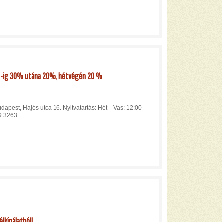
 h-ig 30% utána 20%, hétvégén 20 %
apest, Hajós utca 16. Nyitvatartás: Hét – Vas: 12:00 –
 3263...
lkínálatból!