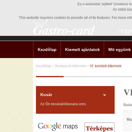
Ez a weboldal 'sütiket' (cookies) 
Beállítások
Kívánságlistám
Az oldal za
This website requires cookies to provide all of its features. For more i
"VIP
Kezdőlap
Kiemelt ajánlatok
Mit együnk
Kezdőlap
>
Budapesti éttermek
>
VI. kerületi éttermek
VI
Kosár
Az Ön bevásárlókosara üres.
Budap
Mu