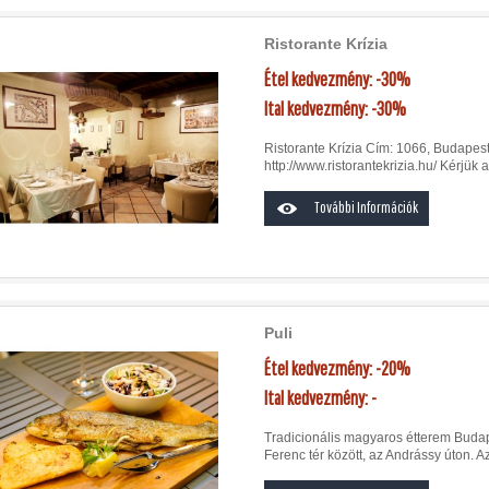
Ristorante Krízia
Étel kedvezmény: -30%
Ital kedvezmény: -30%
Ristorante Krízia Cím: 1066, Budapest
http://www.ristorantekrizia.hu/ Kérjük a
További Információk
Puli
Étel kedvezmény: -20%
Ital kedvezmény: -
Tradicionális magyaros étterem Budap
Ferenc tér között, az Andrássy úton. A