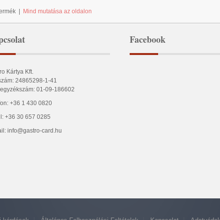
Termék
|
Mind mutatása az oldalon
csolat
Facebook
ro Kártya Kft.
zám: 24865298-1-41
egyzékszám: 01-09-186602
fon: +36 1 430 0820
l: +36 30 657 0285
il: info@gastro-card.hu