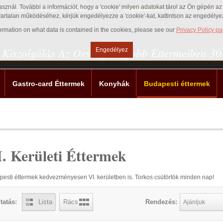
használ. További a információt, hogy a 'cookie' milyen adatokat tárol az Ön gépén 
Kosár
Pénztár
Térképes kereső
Bejelentkezés
KÁRTYA ELLEN
vartalan működéséhez, kérjük engedélyezze a 'cookie'-kat, kattintson az engedély
nformation on what data is contained in the cookies, please see our
Privacy Policy p
 Kiszolgálás Az Ország Legjobb Éttermeiben 3
Engedélyez
Gastro-card Éttermek
Konyhák
Budapesti éttermek
. Kerületi Éttermek
esti éttermek kedvezményesen VI. kerületben is. Torkos csütörtök minden nap!
tatás:
Lista
Rács
Rendezés:
Ajánljuk