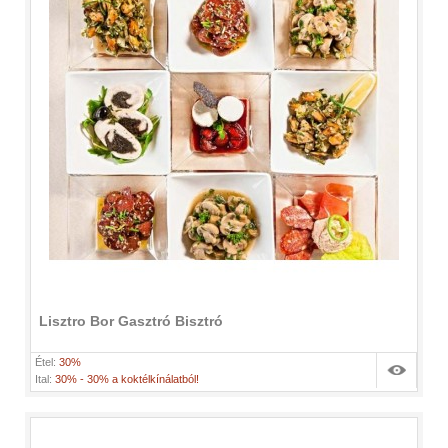
Lisztro Bor Gasztró Bisztró
Étel:
30%
Ital:
30% - 30% a koktélkínálatból!