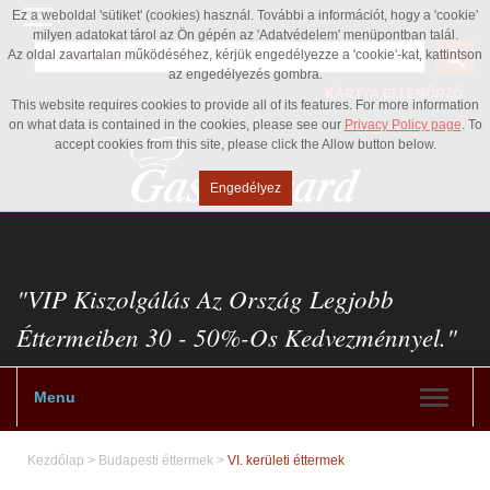
Ez a weboldal 'sütiket' (cookies) használ. További a információt, hogy a 'cookie'
milyen adatokat tárol az Ön gépén az 'Adatvédelem' menüpontban talál.
Az oldal zavartalan működéséhez, kérjük engedélyezze a 'cookie'-kat, kattintson
az engedélyezés gombra.
KÁRTYA ELLENŐRZŐ
This website requires cookies to provide all of its features. For more information
on what data is contained in the cookies, please see our
Privacy Policy page
. To
accept cookies from this site, please click the Allow button below.
Engedélyez
"VIP Kiszolgálás Az Ország Legjobb
Éttermeiben 30 - 50%-Os Kedvezménnyel."
Menu
Kezdőlap
>
Budapesti éttermek
>
VI. kerületi éttermek