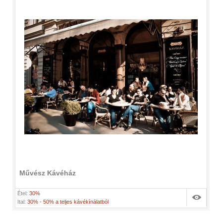
Művész Kávéház
Étel:
30%
Ital:
30% - 50% a teljes kávékínálatból