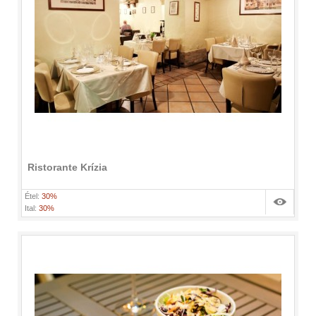
Ristorante Krízia
Étel:
30%
Ital:
30%