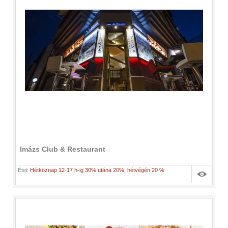
Imázs Club & Restaurant
Étel:
Hétköznap 12-17 h-ig 30% utána 20%, hétvégén 20 %