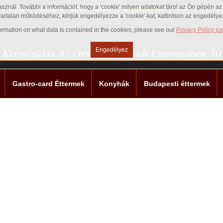
használ. További a információt, hogy a 'cookie' milyen adatokat tárol az Ön gépén 
Kosár
Pénztár
Térképes kereső
Bejelentkezés
KÁRTYA ELLEN
vartalan működéséhez, kérjük engedélyezze a 'cookie'-kat, kattintson az engedély
nformation on what data is contained in the cookies, please see our
Privacy Policy p
 Kiszolgálás Az Ország Legjobb Éttermeiben 3
Engedélyez
Gastro-card Éttermek
Konyhák
Budapesti éttermek