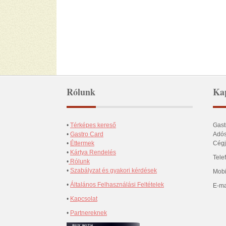
Rólunk
Kap
•
Térképes kereső
Gast
•
Gastro Card
Adós
•
Éttermek
Cégj
•
Kártya Rendelés
Tele
•
Rólunk
•
Szabályzat és gyakori kérdések
Mobi
•
Általános Felhasználási Feltételek
E-ma
•
Kapcsolat
•
Partnereknek