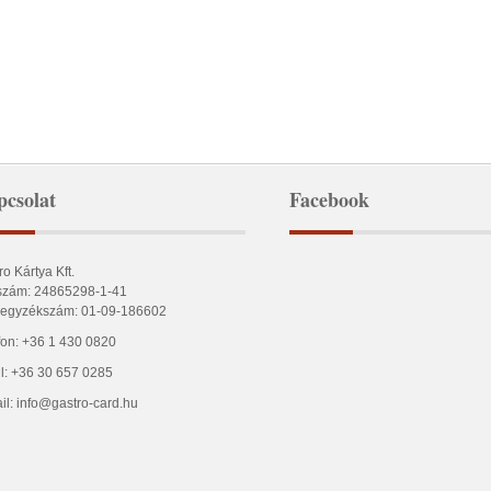
csolat
Facebook
ro Kártya Kft.
zám: 24865298-1-41
egyzékszám: 01-09-186602
fon: +36 1 430 0820
l: +36 30 657 0285
il: info@gastro-card.hu