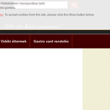
az 'Adatvédelem' menüpontban talál.
ŐRZŐ
ezés gombra.
age
. To accept cookies from this site, please click the Allow button below.
0 - 50%-Os Kedvezménnyel."
Vidéki éttermek
Gastro card rendelés