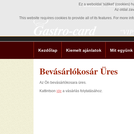
Ez a weboldal 'sütiket' (cookies) 
Beállítások
Kívánságlistám
Az oldal za
This website requires cookies to provide all of its features. For more i
"VIP
Kezdőlap
Kiemelt ajánlatok
Mit együnk
Bevásárlókosár Üres
Az Ön bevásárlókosara üres.
Kattintson
ide
a vásárlás folytatásához.