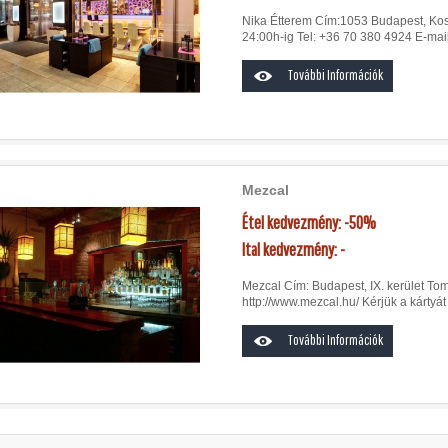
Nika Étterem Cím:1053 Budapest, Koss
24:00h-ig Tel: +36 70 380 4924 E-mai
További Információk
Mezcal
Étel kedvezmény: -50%
Ital kedvezmény: -
Mezcal Cím: Budapest, IX. kerület Tom
http://www.mezcal.hu/ Kérjük a kártyát
További Információk