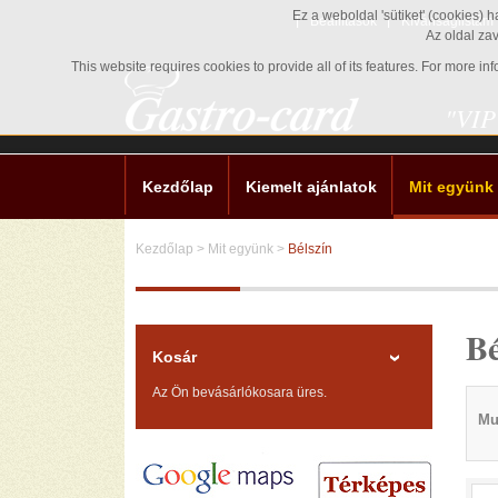
Ez a weboldal 'sütiket' (cookies) 
Beállítások
Kívánságlistám
Az oldal za
This website requires cookies to provide all of its features. For more i
"VIP
Kezdőlap
Kiemelt ajánlatok
Mit együnk
Kezdőlap
>
Mit együnk
>
Bélszín
Bé
Kosár
Az Ön bevásárlókosara üres.
Mu