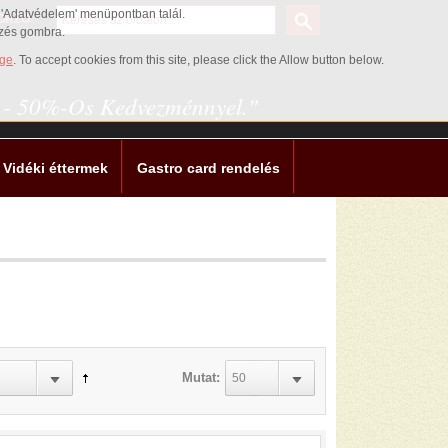
az 'Adatvédelem' menüpontban talál.
ŐRZŐ
ezés gombra.
age
. To accept cookies from this site, please click the Allow button below.
0 - 50%-Os Kedvezménnyel."
Vidéki éttermek
Gastro card rendelés
Mutat:
50