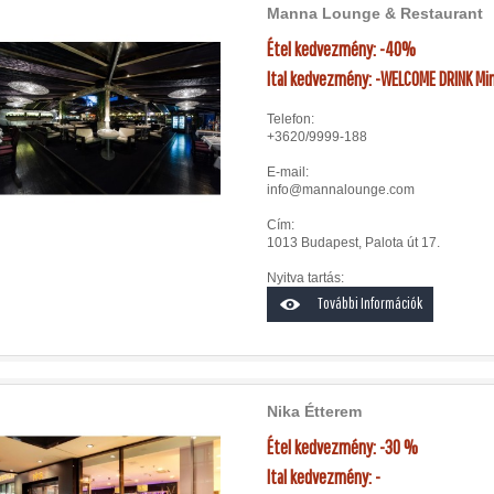
Manna Lounge & Restaurant
Étel kedvezmény: -40%
Ital kedvezmény: -WELCOME DRINK Mi
Telefon:
+3620/9999-188
E-mail:
info@mannalounge.com
Cím:
1013 Budapest, Palota út 17.
Nyitva tartás:
További Információk
Nika Étterem
Étel kedvezmény: -30 %
Ital kedvezmény: -