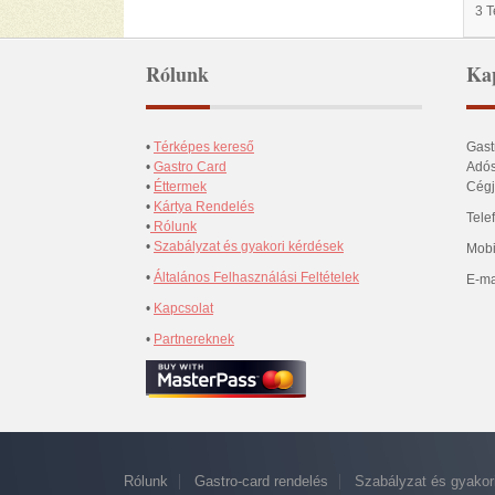
3 
Rólunk
Kap
•
Térképes kereső
Gast
•
Gastro Card
Adós
•
Éttermek
Cégj
•
Kártya Rendelés
Tele
•
Rólunk
•
Szabályzat és gyakori kérdések
Mobi
•
Általános Felhasználási Feltételek
E-ma
•
Kapcsolat
•
Partnereknek
Rólunk
Gastro-card rendelés
Szabályzat és gyakor