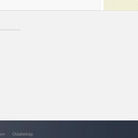
lem
Oldaltérkép