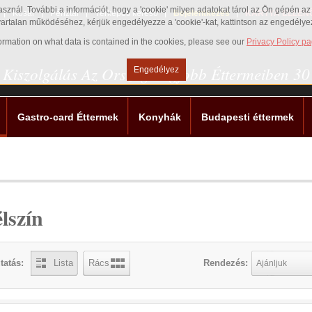
használ. További a információt, hogy a 'cookie' milyen adatokat tárol az Ön gépén 
Kosár
Pénztár
Térképes kereső
Bejelentkezés
KÁRTYA ELLEN
vartalan működéséhez, kérjük engedélyezze a 'cookie'-kat, kattintson az engedély
nformation on what data is contained in the cookies, please see our
Privacy Policy p
 Kiszolgálás Az Ország Legjobb Éttermeiben 3
Engedélyez
Gastro-card Éttermek
Konyhák
Budapesti éttermek
lszín
tatás:
Lista
Rács
Rendezés:
Ajánljuk