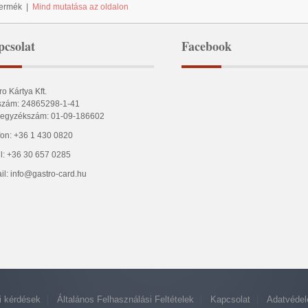
Termék
|
Mind mutatása az oldalon
csolat
Facebook
ro Kártya Kft.
zám: 24865298-1-41
egyzékszám: 01-09-186602
fon: +36 1 430 0820
l: +36 30 657 0285
il: info@gastro-card.hu
i kérdések
Általános Felhasználási Feltételek
Kapcsolat
Adatvéde