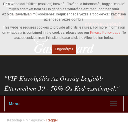
Ez a weboldal 'sütiket' (cookies) használ. További a információt, hogy a 'cookie'
milyen adatokat tárol az Ön gépén az 'Adatvédelem' menüpontban talál.
Az oldal zavartalan működéséhez, kérjük engedélyezze a 'cookie'-kat, kattintson
az engedélyezés gombra.
KÁRTYA ELLENŐRZŐ
This website requires cookies to provide all of its features. For more information
on what data is contained in the cookies, please see our
Privacy Policy page
. To
accept cookies from this site, please click the Allow button below.
Engedélyez
"VIP Kiszolgálás Az Ország Legjobb
Éttermeiben 30 - 50%-Os Kedvezménnyel."
Menu
Kezdőlap
>
Mit együnk
>
Reggeli