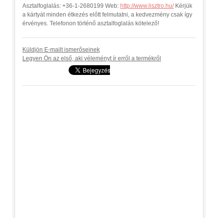
Asztalfoglalás: +36-1-2680199 Web:
http://www.lisztro.hu/
Kérjük
a kártyát minden étkezés előtt felmutatni, a kedvezmény csak így
érvényes. Telefonon történő asztalfoglalás kötelező!
Küldjön E-mailt ismerőseinek
Legyen Ön az első, aki véleményt ír erről a termékről