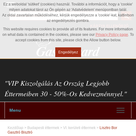
Ez a weboldal 'sütiket' (cookies) használ. További a információt, hogy a 'cookie'
milyen adatokat tárol az Ön gépén az 'Adatvédelem' menüpontban talál.
Az oldal zavartalan működéséhez, kérjük engedélyezze a 'cookie'-kat, kattintson
az engedélyezés gombra.
KÁRTYA ELLENŐRZŐ
This website requires cookies to provide all of its features. For more information
on what data is contained in the cookies, please see our
Privacy Policy page
. To
accept cookies from this site, please click the Allow button below.
Engedélyez
"VIP Kiszolgálás Az Ország Legjobb
Éttermeiben 30 - 50%-Os Kedvezménnyel."
Menu
Kezdőlap
>
Budapesti éttermek
>
VI. kerületi éttermek
>
Lisztro Bor
Gasztró Bisztró