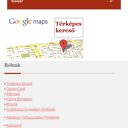
Kosár
Rólunk
•
Térképes kereső
•
Gastro Card
•
Éttermek
•
Kártya Rendelés
•
Rólunk
•
Szabályzat és gyakori kérdések
•
Általános Felhasználási Feltételek
•
Kapcsolat