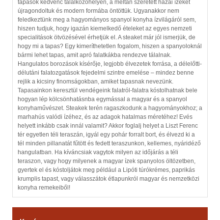
tapasok kedvenc találkozóhelyén, a méltán szeretett hazai ízeket
újragondoltuk és modern formába öntöttük. Ugyanakkor nem
feledkeztünk meg a hagyományos spanyol konyha ízvilágáról sem,
hiszen tudjuk, hogy igazán kiemelkedő ételeket az egyes nemzeti
specialitások ötvözésével érhetjük el. A steaket már jól ismerjük, de
hogy mi a tapas? Egy kimeríthetetlen fogalom, hiszen a spanyoloknál
bármi lehet tapas, amit apró falatkákba rendezve tálalnak.
Hangulatos borozások kísérője, legjobb élvezetek forrása, a délelőtti-
délutáni falatozgatások fejedelmi szintre emelése – mindez benne
rejlik a kicsiny finomságokban, amiket tapasnak nevezünk.
Tapasainkon keresztül vendégeink falatról-falatra kóstolhatnak bele
hogyan lép kölcsönhatásnba egymással a magyar és a spanyol
konyhaművészet. Steakek terén ragaszkodunk a hagyományokhoz; a
marhahús valódi ízéhez, és az adagok hatalmas méretéhez! Evés
helyett inkább csak innál valamit? Akkor foglalj helyet a Liszt Ferenc
tér egyetlen téli teraszán, igyál egy pohár forralt bort, és élvezd ki a
tél minden pillanatát fűtött és fedett teraszunkon, kellemes, nyáridéző
hangulatban. Ha kíváncsiak vagytok milyen az időjárás a téli
teraszon, vagy hogy milyenek a magyar ízek spanyolos öltözetben,
gyertek el és kóstoljátok meg például a Lipóti túrókrémes, paprikás
krumplis tapast, vagy válasszátok étlapunkról magyar és nemzetközi
konyha remekeiből!