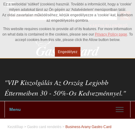
Ez a weboldal 'sütiket' (cookies) használ. További a információt, hogy a 'cookie'
milyen adatokat tárol az Ön gépén az 'Adatvédelem' menüpontban talál.
Az oldal zavartalan működéséhez, kérjük engedélyezze a 'cookie'-kat, kattintson
az engedélyezés gombra.
KÁRTYA ELLENŐRZŐ
This website requires cookies to provide all of its features. For more information
on what data is contained in the cookies, please see our
Privacy Policy page
. To
accept cookies from this site, please click the Allow button below.
Engedélyez
"VIP Kiszolgálás Az Ország Legjobb
Éttermeiben 30 - 50%-Os Kedvezménnyel."
Menu
Kezdőlap
>
Gastro card rendelés
>
Business Arany Gastro Card