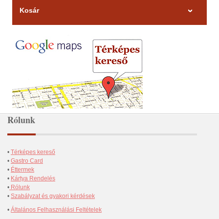
Kosár
Rólunk
•
Térképes kereső
•
Gastro Card
•
Éttermek
•
Kártya Rendelés
•
Rólunk
•
Szabályzat és gyakori kérdések
•
Általános Felhasználási Feltételek