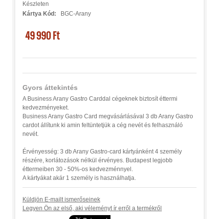
Készleten
Kártya Kód:
BGC-Arany
49 990 Ft
Gyors áttekintés
A Business Arany Gastro Carddal cégeknek biztosít éttermi
kedvezményeket.
Business Arany Gastro Card megvásárlásával 3 db Arany Gastro
cardot állítunk ki amin feltüntetjük a cég nevét és felhasználó
nevét.
Érvényesség: 3 db Arany Gastro-card kártyánként 4 személy
részére, korlátozások nélkül érvényes. Budapest legjobb
éttermeiben 30 - 50%-os kedvezménnyel.
A kártyákat akár 1 személy is használhatja.
Küldjön E-mailt ismerőseinek
Legyen Ön az első, aki véleményt ír erről a termékről