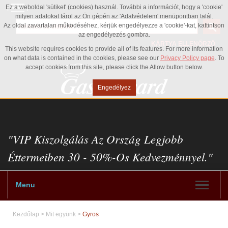
Ez a weboldal 'sütiket' (cookies) használ. További a információt, hogy a 'cookie'
milyen adatokat tárol az Ön gépén az 'Adatvédelem' menüpontban talál.
Az oldal zavartalan működéséhez, kérjük engedélyezze a 'cookie'-kat, kattintson
az engedélyezés gombra.
KÁRTYA ELLENŐRZŐ
This website requires cookies to provide all of its features. For more information
on what data is contained in the cookies, please see our
Privacy Policy page
. To
accept cookies from this site, please click the Allow button below.
Engedélyez
"VIP Kiszolgálás Az Ország Legjobb
Éttermeiben 30 - 50%-Os Kedvezménnyel."
Menu
Kezdőlap
>
Mit együnk
>
Gyros