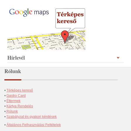
Hírlevél
Rólunk
•
Térképes kereső
•
Gastro Card
•
Éttermek
•
Kártya Rendelés
•
Rólunk
•
Szabályzat és gyakori kérdések
•
Általános Felhasználási Feltételek