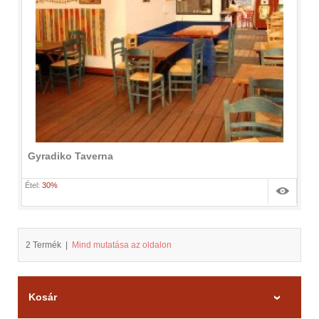
Gyradiko Taverna
Étel:
30%
2 Termék
|
Mind mutatása az oldalon
Kosár