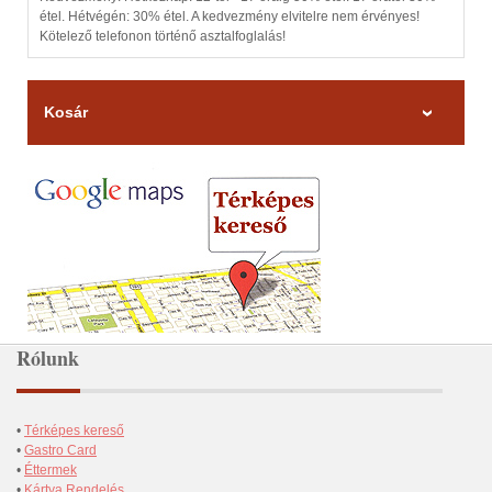
étel. Hétvégén: 30% étel. A kedvezmény elvitelre nem érvényes!
Kötelező telefonon történő asztalfoglalás!
Kosár
Rólunk
•
Térképes kereső
•
Gastro Card
•
Éttermek
•
Kártya Rendelés