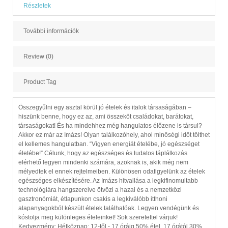
Részletek
További információk
Review (0)
Product Tag
Összegyűlni egy asztal körül jó ételek és italok társaságában –
hiszünk benne, hogy ez az, ami összeköt családokat, barátokat,
társaságokat! És ha mindehhez még hangulatos élőzene is társul?
Akkor ez már az Imázs! Olyan találkozóhely, ahol minőségi időt tölthet
el kellemes hangulatban. “Vigyen energiát ételébe, jó egészséget
életébe!” Célunk, hogy az egészséges és tudatos táplálkozás
elérhető legyen mindenki számára, azoknak is, akik még nem
mélyedtek el ennek rejtelmeiben. Különösen odafigyelünk az ételek
egészséges elkészítésére. Az Imázs hitvallása a legkifinomultabb
technológiára hangszerelve ötvözi a hazai és a nemzetközi
gasztronómiát, étlapunkon csakis a legkiválóbb itthoni
alapanyagokból készült ételek találhatóak. Legyen vendégünk és
kóstolja meg különleges ételeinket! Sok szeretettel várjuk!
Kedvezmény: Hétköznap: 12-től - 17 óráig 50% étel. 17 órától 30%