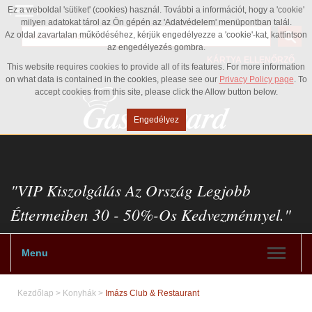
Ez a weboldal 'sütiket' (cookies) használ. További a információt, hogy a 'cookie'
milyen adatokat tárol az Ön gépén az 'Adatvédelem' menüpontban talál.
Az oldal zavartalan működéséhez, kérjük engedélyezze a 'cookie'-kat, kattintson
az engedélyezés gombra.
KÁRTYA ELLENŐRZŐ
This website requires cookies to provide all of its features. For more information
on what data is contained in the cookies, please see our
Privacy Policy page
. To
accept cookies from this site, please click the Allow button below.
Engedélyez
"VIP Kiszolgálás Az Ország Legjobb
Éttermeiben 30 - 50%-Os Kedvezménnyel."
Menu
Kezdőlap
>
Konyhák
>
Imázs Club & Restaurant