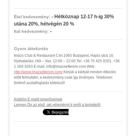
- Hétköznap 12-17 h-ig 30%
Étel kedvezmény:
utána 20%, hétvégén 20 %
-
Ital kedvezmény:
Gyors áttekintés
Imázs Club & Restaurant Cím:1065 Budapest, Hajós utca 16.
Nyitvatartás: Hét – Vas: 12:00 – 22:00 Tel: +36 70 425 0201, +36
1 269 3263 E-mail: info@imazsetterem.com Web:
http://www.imazsetterem.com/
Kérjük a kártyát minden étkezés
előtt felmutatni, a kedvezmény csak így érvényes. Telefonon
történő asztalfoglalás kötelező!
Küldjön E-mailt ismerőseinek
Legyen Ön az első, aki véleményt ír erről a termékről