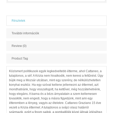
Részletek
További információk
Review (0)
Product Tag
Közismert politikusok egyik legkedveltebb étterme, ahol Cattaneo, a
tulajdonos, a séf. A Krizia nem hivalkodik, nem keresi a feltűnést. Úgy
bújik meg a Mozsár utcában, mint egy szerény, de nélkülözhetetlen
konyhai eszköz. Ha egy szóval kellene jellemezni az éttermet, azt
mondhatnánk, hogy visszafogott, ha kettővel, még hozzátehetnénk,
hogy elegáns. A barna és a bézs árnyalatain a szem kellemesen
tovasiklik, nem engedi, hogy a másra figyeljünk, mint ami egy
étteremben a lényeg, vagyis az ételekre. Cattaneo Graziano 15 éve
vezeti a Krizia éttermet. A tulajdonos a svájci olasz határról
származik, ezért a finom sajtok, a gombafélék közel állnak ízléséhez,