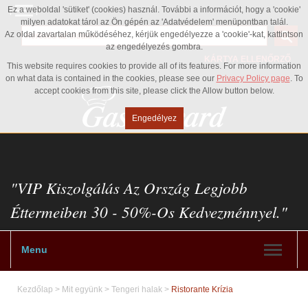
Ez a weboldal 'sütiket' (cookies) használ. További a információt, hogy a 'cookie'
milyen adatokat tárol az Ön gépén az 'Adatvédelem' menüpontban talál.
Az oldal zavartalan működéséhez, kérjük engedélyezze a 'cookie'-kat, kattintson
az engedélyezés gombra.
KÁRTYA ELLENŐRZŐ
This website requires cookies to provide all of its features. For more information
on what data is contained in the cookies, please see our
Privacy Policy page
. To
accept cookies from this site, please click the Allow button below.
Engedélyez
"VIP Kiszolgálás Az Ország Legjobb
Éttermeiben 30 - 50%-Os Kedvezménnyel."
Menu
Kezdőlap
>
Mit együnk
>
Tengeri halak
>
Ristorante Krízia