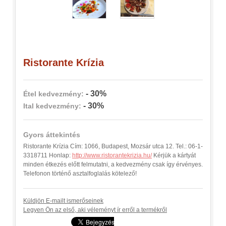
Ristorante Krízia
- 30%
Étel kedvezmény:
- 30%
Ital kedvezmény:
Gyors áttekintés
Ristorante Krízia Cím: 1066, Budapest, Mozsár utca 12. Tel.: 06-1-
3318711 Honlap:
http://www.ristorantekrizia.hu/
Kérjük a kártyát
minden étkezés előtt felmutatni, a kedvezmény csak így érvényes.
Telefonon történő asztalfoglalás kötelező!
Küldjön E-mailt ismerőseinek
Legyen Ön az első, aki véleményt ír erről a termékről