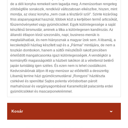
de a déli konyha remekeit sem tagadja meg. A menüsorban rengeteg
zöldségféle sorakozik, rendkívül változatosan elkészítve, hiszen, mint
mondja, az olasz konyha „nem csak a tésztáról szól”. Szinte kizárólag
friss alapanyagokat használ, többek közt a kertjében termő articsókát,
fűszernövényeket vagy gyümölcsöket. Egyik különlegessége a saját
készítésű birsmustár, aminek a titka a különlegesen kandírozás. Az
állandó étlapon kívül szezonális, napi, business-menük is
megtalálhatóak, és nem hiányoznak a magyar ízek sem. A libamáj, a
kecsketejből házilag készített sajt és a „Pármai” mintájára, de nem a
toszkán dombokon, hanem a süttői mészkőből rakott pincében
érlelődött mangalicasonka igazi különlegességek. A vendégkör a
kormányfői magasságoktól a házbeli lakókon át a véletlenül betérő
japán turistákig igen széles. És ezen nem is lehet csodálkozni.
Kedvcsinálónak álljon itt egy menüsor az előételtől a desszertig:
Libamáj terrine házi gyümölcsmustárral „Rongyos” házitészta
csirkével és spenóttal Sajtos polenta vörösborban párolt
marhahússal és vargányagombával Karamellizált palacsinta erdei
gyümölcsökkel és mascarponekrémmel.
Kosár