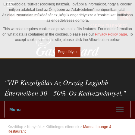
Ez a weboldal 'sütiket' (cookies) használ. További a információt, hogy a 'cookie'
milyen adatokat tárol az Ön gépén az 'Adatvédelem' menüpontban talál.
Az oldal zavartalan működéséhez, kérjük engedélyezze a 'cookie'-kat, kattintson
az engedélyezés gombra.
KÁRTYA ELLENŐRZŐ
This website requires cookies to provide all of its features. For more information
on what data is contained in the cookies, please see our
Privacy Policy page
. To
accept cookies from this site, please click the Allow button below.
Engedélyez
"VIP Kiszolgálás Az Ország Legjobb
Éttermeiben 30 - 50%-Os Kedvezménnyel."
Menu
Kezdőlap
>
Konyhák
>
Különleges éttermek
>
Manna Lounge &
Restaurant