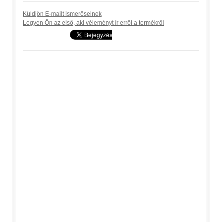
Küldjön E-mailt ismerőseinek
Legyen Ön az első, aki véleményt ír erről a termékről