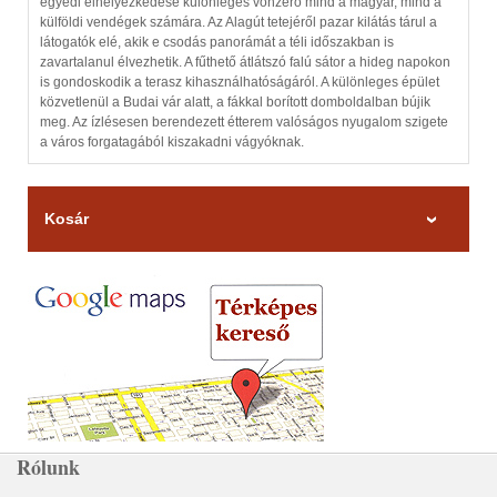
egyedi elhelyezkedése különleges vonzerő mind a magyar, mind a
külföldi vendégek számára. Az Alagút tetejéről pazar kilátás tárul a
látogatók elé, akik e csodás panorámát a téli időszakban is
zavartalanul élvezhetik. A fűthető átlátszó falú sátor a hideg napokon
is gondoskodik a terasz kihasználhatóságáról. A különleges épület
közvetlenül a Budai vár alatt, a fákkal borított domboldalban bújik
meg. Az ízlésesen berendezett étterem valóságos nyugalom szigete
a város forgatagából kiszakadni vágyóknak.
Kosár
Rólunk