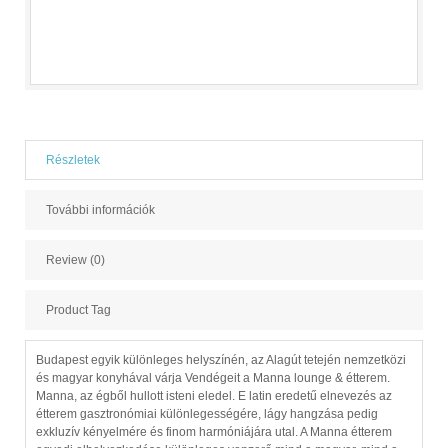
Részletek
További információk
Review (0)
Product Tag
Budapest egyik különleges helyszínén, az Alagút tetején nemzetközi
és magyar konyhával várja Vendégeit a Manna lounge & étterem.
Manna, az égből hullott isteni eledel. E latin eredetű elnevezés az
étterem gasztronómiai különlegességére, lágy hangzása pedig
exkluzív kényelmére és finom harmóniájára utal. A Manna étterem