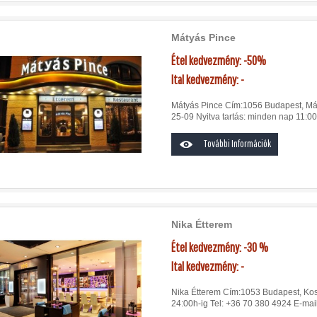
Mátyás Pince
Étel kedvezmény: -50%
Ital kedvezmény: -
Mátyás Pince Cím:1056 Budapest, Márci
25-09 Nyitva tartás: minden nap 11:00
További Információk
Nika Étterem
Étel kedvezmény: -30 %
Ital kedvezmény: -
Nika Étterem Cím:1053 Budapest, Koss
24:00h-ig Tel: +36 70 380 4924 E-mai