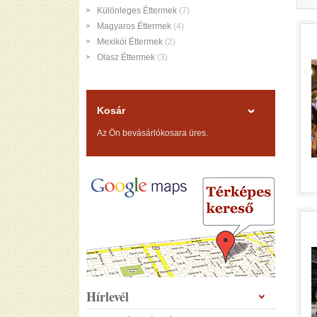
Különleges Éttermek
(7)
Magyaros Éttermek
(4)
Mexikói Éttermek
(2)
Olasz Éttermek
(3)
Kosár
Az Ön bevásárlókosara üres.
Hírlevél