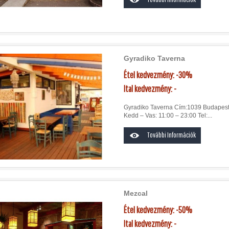
Gyradiko Taverna
Étel kedvezmény: -30%
Ital kedvezmény: -
Gyradiko Taverna Cím:1039 Budapest, K
Kedd – Vas: 11:00 – 23:00 Tel:...
További Információk
Mezcal
Étel kedvezmény: -50%
Ital kedvezmény: -