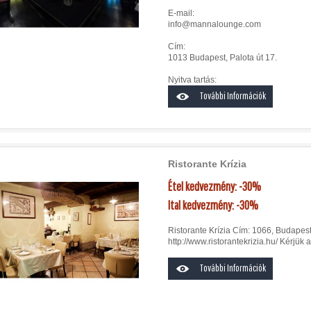
E-mail:
info@mannalounge.com
Cím:
1013 Budapest, Palota út 17.
Nyitva tartás:
További Információk
Ristorante Krízia
Étel kedvezmény: -30%
Ital kedvezmény: -30%
Ristorante Krízia Cím: 1066, Budapest
http://www.ristorantekrizia.hu/ Kérjük a
További Információk