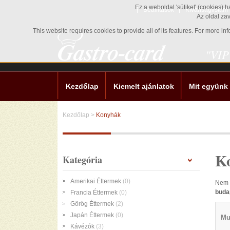
Ez a weboldal 'sütiket' (cookies) 
Beállítások
Kívánságlistám
Az oldal za
This website requires cookies to provide all of its features. For more i
"VIP
Kezdőlap
Kiemelt ajánlatok
Mit együnk
Kezdőlap
>
Konyhák
K
Kategória
Amerikai Éttermek
(0)
Nem 
buda
Francia Éttermek
(0)
Görög Éttermek
(2)
Japán Éttermek
(0)
Mu
Kávézók
(3)