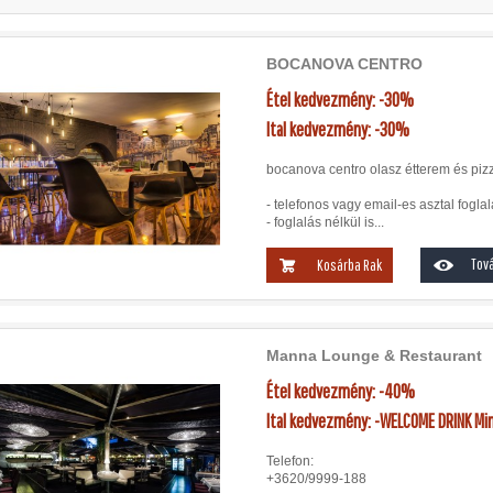
BOCANOVA CENTRO
Étel kedvezmény: -30%
Ital kedvezmény: -30%
bocanova centro olasz étterem és piz
- telefonos vagy email-es asztal foglal
- foglalás nélkül is...
Tová
Kosárba Rak
Manna Lounge & Restaurant
Étel kedvezmény: -40%
Ital kedvezmény: -WELCOME DRINK Mi
Telefon:
+3620/9999-188