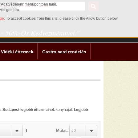
az 'Adatvédelem' menüpontban talál.
ŐRZŐ
ezés gombra.
age
. To accept cookies from this site, please click the Allow button below.
0 - 50%-Os Kedvezménnyel."
Vidéki éttermek
Gastro card rendelés
ja
Budapest legjobb éttermei
nek konyháját.
Legjobb
Mutat:
50