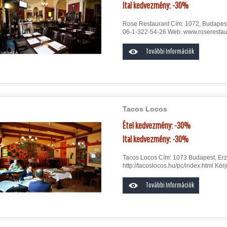
Ital kedvezmény: -30%
Rose Restaurant Cím: 1072, Budapest,
06-1-322-54-26 Web: www.roserestaura
További Információk
Tacos Locos
Étel kedvezmény: -30%
Ital kedvezmény: -30%
Tacos Locos Cím: 1073 Budapest, Erzs
http://tacoslocos.hu/pc/index.html Kérjü
További Információk