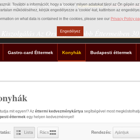
használ. További a információt, hogy a 'cookie' milyen adatokat tárol az Ön gépén 
Kosár
Pénztár
Térképes kereső
Bejelentkezés
KÁRTYA ELLEN
vartalan működéséhez, kérjük engedélyezze a 'cookie'-kat, kattintson az engedély
nformation on what data is contained in the cookies, please see our
Privacy Policy p
 Kiszolgálás Az Ország Legjobb Éttermeiben 3
Engedélyez
Gastro-card Éttermek
Konyhák
Budapesti éttermek
onyhák
tudja mit egyen!? Az
éttermi kedvezménykártya
segítségével most megkóstolhat
pesti éttermek
egy helyen kedvezménnyel!
tatás:
Lista
Rács
Rendezés:
Ajánljuk