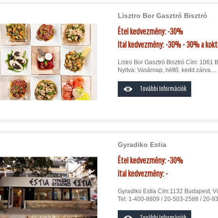
Lisztro Bor Gasztró Bisztró
Étel kedvezmény: -30%
Ital kedvezmény: -30% - 30% a kokté
Listro Bor Gasztró Bisztró Cím: 1061 
Nyitva: Vasárnap, hétfő, kedd zárva....
További Információk
Gyradiko Estia
Étel kedvezmény: -30%
Ital kedvezmény: -
Gyradiko Estia Cím:1132 Budapest, Vic
Tel: 1-400-8809 / 20-503-2588 / 20-93
További Információk