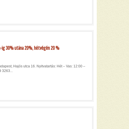
 h-ig 30% utána 20%, hétvégén 20 %
apest, Hajós utca 16. Nyitvatartás: Hét – Vas: 12:00 –
 3263...