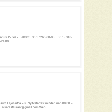
us 15. tér 7. Tel/fax: +36 1 / 266-80-08, +36 1 / 318-
-24:00...
uth Lajos utca 7-9. Nyitvatartás: minden nap 08:00 –
l: nikarestaurant@gmail.com Web:...