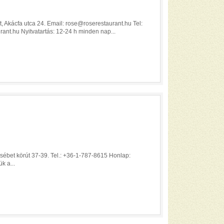
 Akácfa utca 24. Email: rose@roserestaurant.hu Tel:
nt.hu Nyitvatartás: 12-24 h minden nap...
ébet körút 37-39. Tel.: +36-1-787-8615 Honlap:
k a...