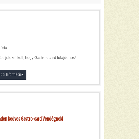
zéria
ás, jelezni kell, hogy Gastros-card tulajdonos!
bbi Információk
nden kedves Gastro-card Vendégnek!