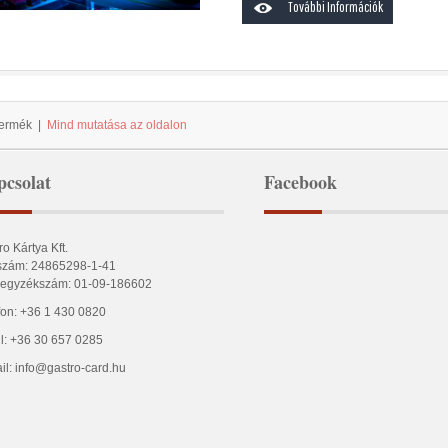
További Információk
Termék
|
Mind mutatása az oldalon
csolat
Facebook
ro Kártya Kft.
zám: 24865298-1-41
egyzékszám: 01-09-186602
fon: +36 1 430 0820
l: +36 30 657 0285
il: info@gastro-card.hu