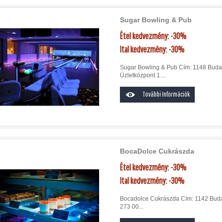
Sugar Bowling & Pub
Étel kedvezmény: -30%
Ital kedvezmény: -30%
Sugar Bowling & Pub Cím: 1148 Budape
Üzletközpont 1....
További Információk
BocaDolce Cukrászda
Étel kedvezmény: -30%
Ital kedvezmény: -30%
Bocadolce Cukrászda Cím: 1142 Budap
273 00...