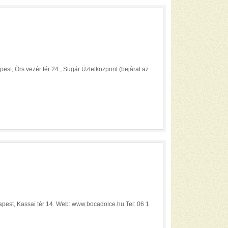
st, Örs vezér tér 24., Sugár Üzletközpont (bejárat az
est, Kassai tér 14. Web: www.bocadolce.hu Tel: 06 1