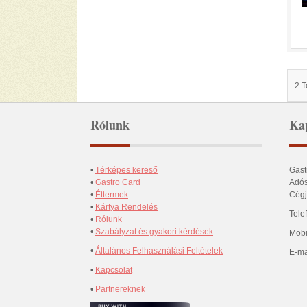
2 
Rólunk
Kap
•
Térképes kereső
Gast
•
Gastro Card
Adós
•
Éttermek
Cégj
•
Kártya Rendelés
Tele
•
Rólunk
•
Szabályzat és gyakori kérdések
Mobi
•
Általános Felhasználási Feltételek
E-ma
•
Kapcsolat
•
Partnereknek