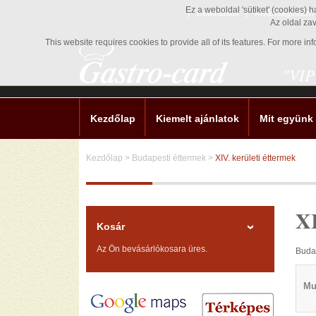
Ez a weboldal 'sütiket' (cookies) 
Beállítások
Kívánságlistám
Az oldal za
This website requires cookies to provide all of its features. For more i
"VIP
Kezdőlap
Kiemelt ajánlatok
Mit együnk
Kezdőlap
>
Budapesti éttermek
>
XIV. kerületi éttermek
XI
Kosár
Az Ön bevásárlókosara üres.
Budap
Mu