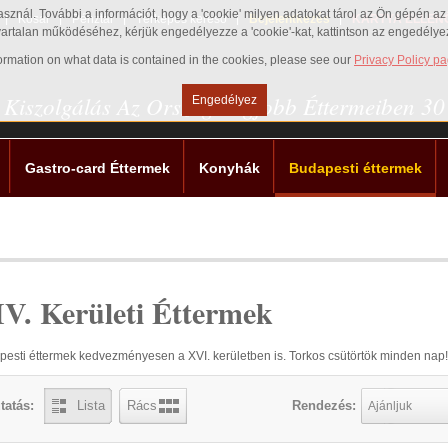
használ. További a információt, hogy a 'cookie' milyen adatokat tárol az Ön gépén 
Kosár
Pénztár
Térképes kereső
Bejelentkezés
KÁRTYA ELLEN
vartalan működéséhez, kérjük engedélyezze a 'cookie'-kat, kattintson az engedély
nformation on what data is contained in the cookies, please see our
Privacy Policy p
 Kiszolgálás Az Ország Legjobb Éttermeiben 3
Engedélyez
Gastro-card Éttermek
Konyhák
Budapesti éttermek
V. Kerületi Éttermek
esti éttermek kedvezményesen a XVI. kerületben is. Torkos csütörtök minden nap
tatás:
Lista
Rács
Rendezés:
Ajánljuk