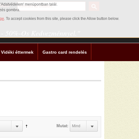
az 'Adatvédelem' menüpontban talál.
ŐRZŐ
ezés gombra.
age
. To accept cookies from this site, please click the Allow button below.
0 - 50%-Os Kedvezménnyel."
Vidéki éttermek
Gastro card rendelés
!
Mutat:
Mind